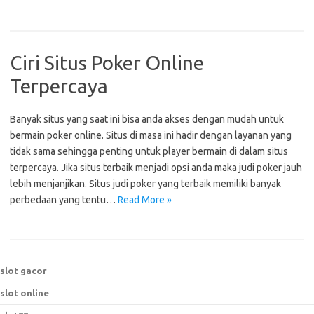
Ciri Situs Poker Online
Terpercaya
Banyak situs yang saat ini bisa anda akses dengan mudah untuk
bermain poker online. Situs di masa ini hadir dengan layanan yang
tidak sama sehingga penting untuk player bermain di dalam situs
terpercaya. Jika situs terbaik menjadi opsi anda maka judi poker jauh
lebih menjanjikan. Situs judi poker yang terbaik memiliki banyak
perbedaan yang tentu…
Read More »
slot gacor
slot online