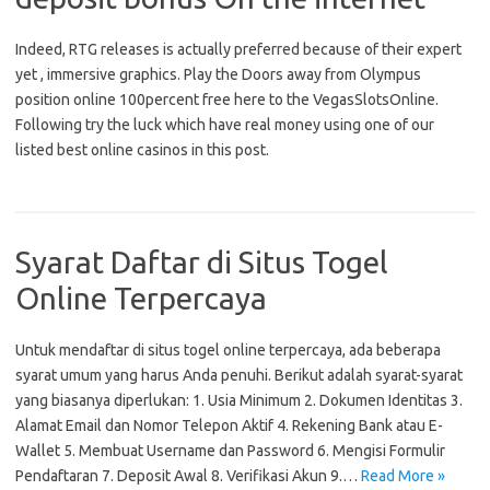
Indeed, RTG releases is actually preferred because of their expert
yet , immersive graphics. Play the Doors away from Olympus
position online 100percent free here to the VegasSlotsOnline.
Following try the luck which have real money using one of our
listed best online casinos in this post.
Syarat Daftar di Situs Togel
Online Terpercaya
Untuk mendaftar di situs togel online terpercaya, ada beberapa
syarat umum yang harus Anda penuhi. Berikut adalah syarat-syarat
yang biasanya diperlukan: 1. Usia Minimum 2. Dokumen Identitas 3.
Alamat Email dan Nomor Telepon Aktif 4. Rekening Bank atau E-
Wallet 5. Membuat Username dan Password 6. Mengisi Formulir
Pendaftaran 7. Deposit Awal 8. Verifikasi Akun 9.…
Read More »