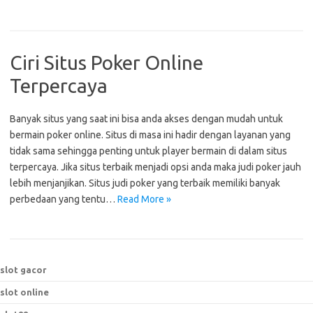
Ciri Situs Poker Online
Terpercaya
Banyak situs yang saat ini bisa anda akses dengan mudah untuk
bermain poker online. Situs di masa ini hadir dengan layanan yang
tidak sama sehingga penting untuk player bermain di dalam situs
terpercaya. Jika situs terbaik menjadi opsi anda maka judi poker jauh
lebih menjanjikan. Situs judi poker yang terbaik memiliki banyak
perbedaan yang tentu…
Read More »
slot gacor
slot online