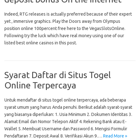
Indeed, RTG releases is actually preferred because of their expert
yet , immersive graphics. Play the Doors away from Olympus
position online 100percent free here to the VegasSlotsOnline.
Following try the luck which have real money using one of our
listed best online casinos in this post.
Syarat Daftar di Situs Togel
Online Terpercaya
Untuk mendaftar di situs togel online terpercaya, ada beberapa
syarat umum yang harus Anda penuhi. Berikut adalah syarat-syarat
yang biasanya diperlukan: 1. Usia Minimum 2. Dokumen Identitas 3.
Alamat Email dan Nomor Telepon Aktif 4. Rekening Bank atau E-
Wallet 5. Membuat Username dan Password 6. Mengisi Formulir
Pendaftaran 7. Deposit Awal 8. Verifikasi Akun 9.…
Read More »