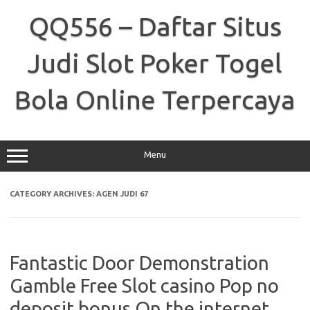
Skip
to
QQ556 – Daftar Situs
content
Judi Slot Poker Togel
Bola Online Terpercaya
Menu
CATEGORY ARCHIVES:
AGEN JUDI 67
Fantastic Door Demonstration
Gamble Free Slot casino Pop no
deposit bonus On the internet