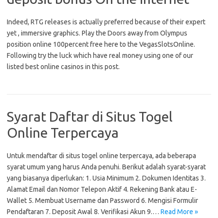
Indeed, RTG releases is actually preferred because of their expert
yet , immersive graphics. Play the Doors away from Olympus
position online 100percent free here to the VegasSlotsOnline.
Following try the luck which have real money using one of our
listed best online casinos in this post.
Syarat Daftar di Situs Togel
Online Terpercaya
Untuk mendaftar di situs togel online terpercaya, ada beberapa
syarat umum yang harus Anda penuhi. Berikut adalah syarat-syarat
yang biasanya diperlukan: 1. Usia Minimum 2. Dokumen Identitas 3.
Alamat Email dan Nomor Telepon Aktif 4. Rekening Bank atau E-
Wallet 5. Membuat Username dan Password 6. Mengisi Formulir
Pendaftaran 7. Deposit Awal 8. Verifikasi Akun 9.…
Read More »