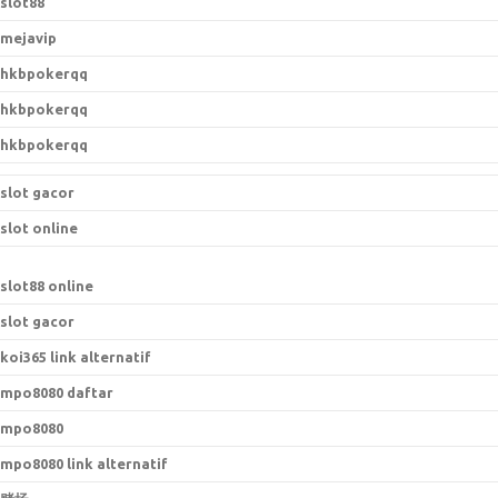
slot88
mejavip
hkbpokerqq
hkbpokerqq
hkbpokerqq
slot gacor
slot online
slot88 online
slot gacor
koi365 link alternatif
mpo8080 daftar
mpo8080
mpo8080 link alternatif