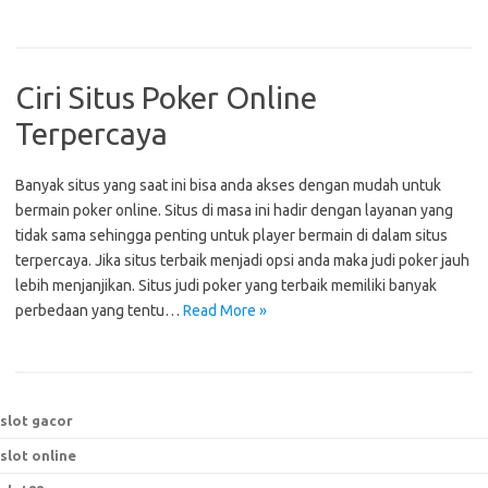
Ciri Situs Poker Online
Terpercaya
Banyak situs yang saat ini bisa anda akses dengan mudah untuk
bermain poker online. Situs di masa ini hadir dengan layanan yang
tidak sama sehingga penting untuk player bermain di dalam situs
terpercaya. Jika situs terbaik menjadi opsi anda maka judi poker jauh
lebih menjanjikan. Situs judi poker yang terbaik memiliki banyak
perbedaan yang tentu…
Read More »
slot gacor
slot online