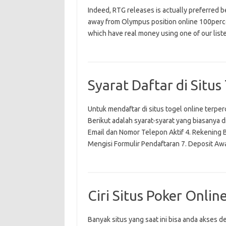
Indeed, RTG releases is actually preferred b
away from Olympus position online 100percen
which have real money using one of our listed
Syarat Daftar di Situ
Untuk mendaftar di situs togel online terp
Berikut adalah syarat-syarat yang biasanya 
Email dan Nomor Telepon Aktif 4. Rekening
Mengisi Formulir Pendaftaran 7. Deposit Awa
Ciri Situs Poker Onlin
Banyak situs yang saat ini bisa anda akses d