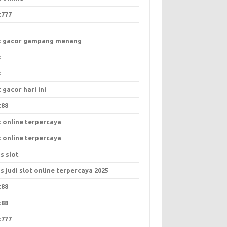
t777
t gacor gampang menang
t
t
t gacor hari ini
t88
t online terpercaya
t online terpercaya
us slot
us judi slot online terpercaya 2025
t88
t88
t777