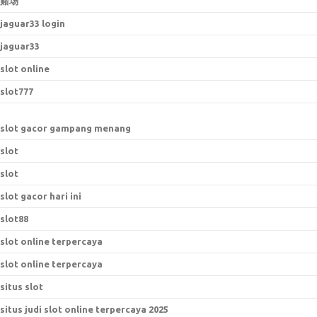
赌场
jaguar33 login
jaguar33
slot online
slot777
slot gacor gampang menang
slot
slot
slot gacor hari ini
slot88
slot online terpercaya
slot online terpercaya
situs slot
situs judi slot online terpercaya 2025