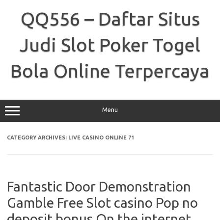
Skip
to
QQ556 – Daftar Situs
content
Judi Slot Poker Togel
Bola Online Terpercaya
Menu
CATEGORY ARCHIVES:
LIVE CASINO ONLINE 71
Fantastic Door Demonstration
Gamble Free Slot casino Pop no
deposit bonus On the internet