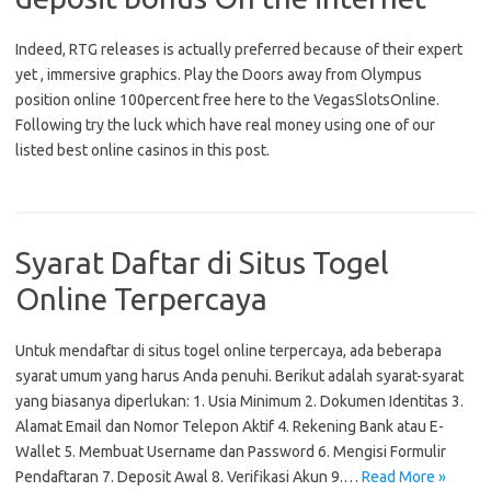
Indeed, RTG releases is actually preferred because of their expert
yet , immersive graphics. Play the Doors away from Olympus
position online 100percent free here to the VegasSlotsOnline.
Following try the luck which have real money using one of our
listed best online casinos in this post.
Syarat Daftar di Situs Togel
Online Terpercaya
Untuk mendaftar di situs togel online terpercaya, ada beberapa
syarat umum yang harus Anda penuhi. Berikut adalah syarat-syarat
yang biasanya diperlukan: 1. Usia Minimum 2. Dokumen Identitas 3.
Alamat Email dan Nomor Telepon Aktif 4. Rekening Bank atau E-
Wallet 5. Membuat Username dan Password 6. Mengisi Formulir
Pendaftaran 7. Deposit Awal 8. Verifikasi Akun 9.…
Read More »