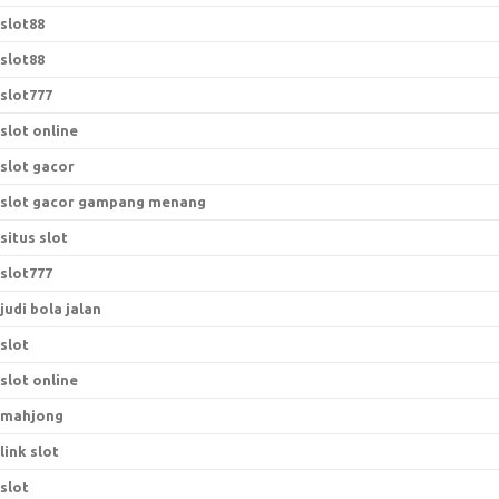
slot88
slot88
slot777
slot online
slot gacor
slot gacor gampang menang
situs slot
slot777
judi bola jalan
slot
slot online
mahjong
link slot
slot