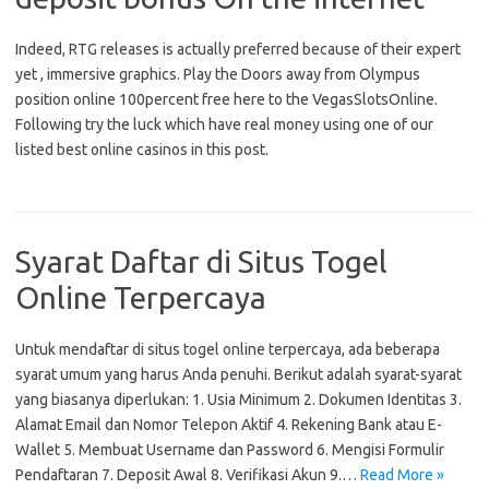
Indeed, RTG releases is actually preferred because of their expert
yet , immersive graphics. Play the Doors away from Olympus
position online 100percent free here to the VegasSlotsOnline.
Following try the luck which have real money using one of our
listed best online casinos in this post.
Syarat Daftar di Situs Togel
Online Terpercaya
Untuk mendaftar di situs togel online terpercaya, ada beberapa
syarat umum yang harus Anda penuhi. Berikut adalah syarat-syarat
yang biasanya diperlukan: 1. Usia Minimum 2. Dokumen Identitas 3.
Alamat Email dan Nomor Telepon Aktif 4. Rekening Bank atau E-
Wallet 5. Membuat Username dan Password 6. Mengisi Formulir
Pendaftaran 7. Deposit Awal 8. Verifikasi Akun 9.…
Read More »