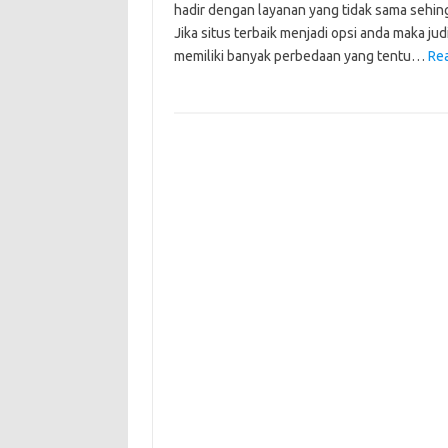
hadir dengan layanan yang tidak sama sehing
Jika situs terbaik menjadi opsi anda maka jud
memiliki banyak perbedaan yang tentu…
Re