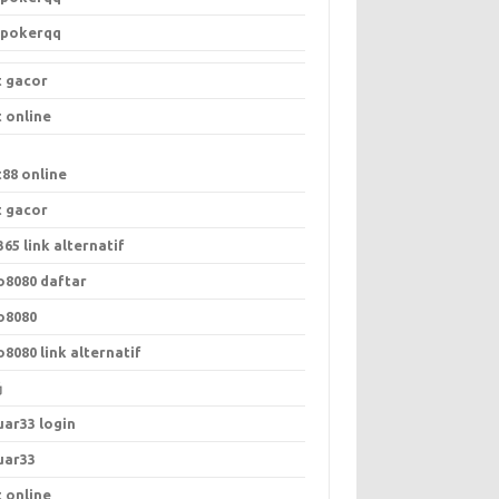
bpokerqq
t gacor
t online
t88 online
t gacor
365 link alternatif
8080 daftar
o8080
8080 link alternatif
场
uar33 login
uar33
t online