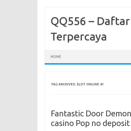
Skip
to
content
QQ556 – Daftar 
Terpercaya
HOME
TAG ARCHIVES:
SLOT ONLINE 41
Fantastic Door Demon
casino Pop no deposit