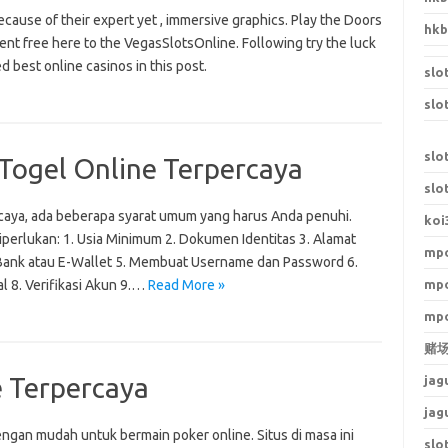
ecause of their expert yet , immersive graphics. Play the Doors
hk
t free here to the VegasSlotsOnline. Following try the luck
 best online casinos in this post.
slo
slo
slo
s Togel Online Terpercaya
slo
ercaya, ada beberapa syarat umum yang harus Anda penuhi.
koi
diperlukan: 1. Usia Minimum 2. Dokumen Identitas 3. Alamat
mpo
 Bank atau E-Wallet 5. Membuat Username dan Password 6.
l 8. Verifikasi Akun 9.…
Read More »
mp
mpo
赌
e Terpercaya
jag
jag
engan mudah untuk bermain poker online. Situs di masa ini
slo