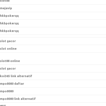
slot88
mejavip
hkbpokerqq
hkbpokerqq
hkbpokerqq
slot gacor
slot online
slot88 online
slot gacor
koi365 link alternatif
mpo8080 daftar
mpo8080
mpo8080 link alternatif