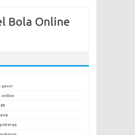
el Bola Online
t gacor
t online
t88
avip
bpokerqq
bpokerqq