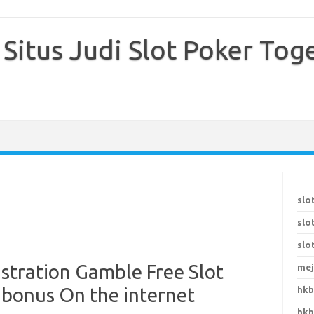
Situs Judi Slot Poker Tog
slo
slo
slo
stration Gamble Free Slot
mej
 bonus On the internet
hk
hk