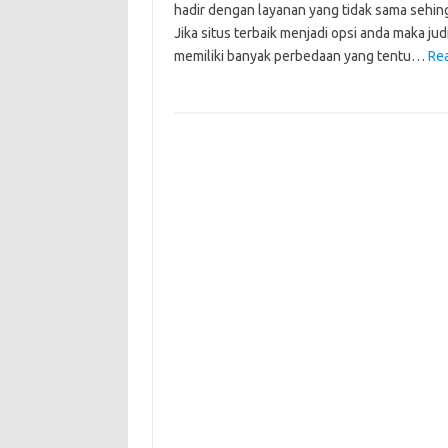
hadir dengan layanan yang tidak sama sehing
Jika situs terbaik menjadi opsi anda maka jud
memiliki banyak perbedaan yang tentu…
Re