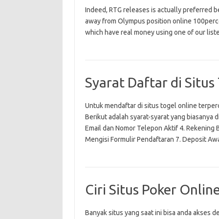
Indeed, RTG releases is actually preferred b
away from Olympus position online 100percen
which have real money using one of our listed
Syarat Daftar di Situ
Untuk mendaftar di situs togel online terp
Berikut adalah syarat-syarat yang biasanya 
Email dan Nomor Telepon Aktif 4. Rekening
Mengisi Formulir Pendaftaran 7. Deposit Awa
Ciri Situs Poker Onlin
Banyak situs yang saat ini bisa anda akses d