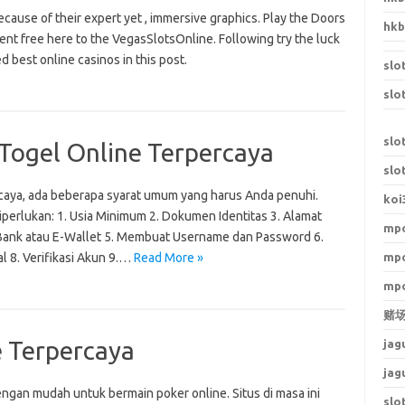
ecause of their expert yet , immersive graphics. Play the Doors
hk
t free here to the VegasSlotsOnline. Following try the luck
 best online casinos in this post.
slo
slo
slo
s Togel Online Terpercaya
slo
ercaya, ada beberapa syarat umum yang harus Anda penuhi.
koi
diperlukan: 1. Usia Minimum 2. Dokumen Identitas 3. Alamat
mpo
 Bank atau E-Wallet 5. Membuat Username dan Password 6.
l 8. Verifikasi Akun 9.…
Read More »
mp
mpo
赌
e Terpercaya
jag
jag
engan mudah untuk bermain poker online. Situs di masa ini
slo