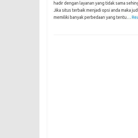
hadir dengan layanan yang tidak sama sehing
Jika situs terbaik menjadi opsi anda maka jud
memiliki banyak perbedaan yang tentu…
Re