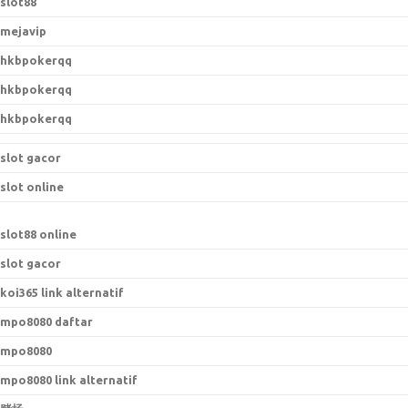
slot88
mejavip
hkbpokerqq
hkbpokerqq
hkbpokerqq
slot gacor
slot online
slot88 online
slot gacor
koi365 link alternatif
mpo8080 daftar
mpo8080
mpo8080 link alternatif