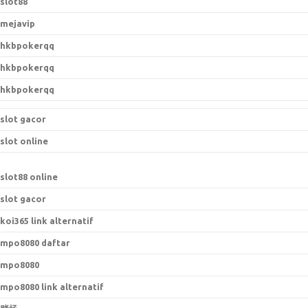
slot88
mejavip
hkbpokerqq
hkbpokerqq
hkbpokerqq
slot gacor
slot online
slot88 online
slot gacor
koi365 link alternatif
mpo8080 daftar
mpo8080
mpo8080 link alternatif