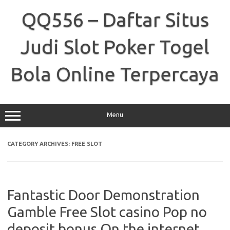
Skip
to
QQ556 – Daftar Situs
content
Judi Slot Poker Togel
Bola Online Terpercaya
Menu
CATEGORY ARCHIVES:
FREE SLOT
Fantastic Door Demonstration
Gamble Free Slot casino Pop no
deposit bonus On the internet