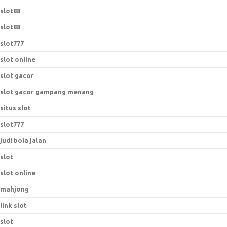
slot88
slot88
slot777
slot online
slot gacor
slot gacor gampang menang
situs slot
slot777
judi bola jalan
slot
slot online
mahjong
link slot
slot