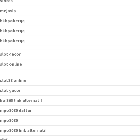
slot88
mejavip
hkbpokerqq
hkbpokerqq
hkbpokerqq
slot gacor
slot online
slot88 online
slot gacor
koi365 link alternatif
mpo8080 daftar
mpo8080
mpo8080 link alternatif