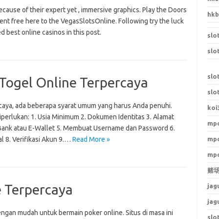
ecause of their expert yet , immersive graphics. Play the Doors
hk
t free here to the VegasSlotsOnline. Following try the luck
 best online casinos in this post.
slo
slo
slo
s Togel Online Terpercaya
slo
ercaya, ada beberapa syarat umum yang harus Anda penuhi.
koi
diperlukan: 1. Usia Minimum 2. Dokumen Identitas 3. Alamat
mpo
 Bank atau E-Wallet 5. Membuat Username dan Password 6.
l 8. Verifikasi Akun 9.…
Read More »
mp
mpo
赌
e Terpercaya
jag
jag
engan mudah untuk bermain poker online. Situs di masa ini
slo