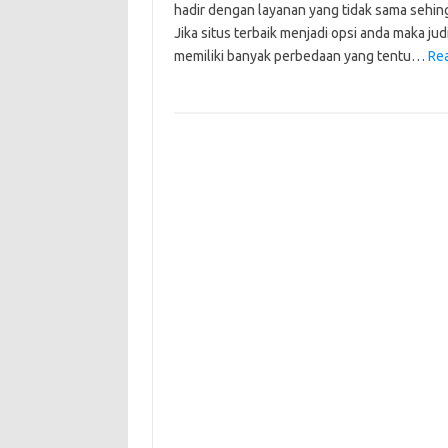
hadir dengan layanan yang tidak sama sehing
Jika situs terbaik menjadi opsi anda maka jud
memiliki banyak perbedaan yang tentu…
Re