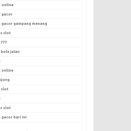
t online
t gacor
t gacor gampang menang
us slot
t777
i bola jalan
t
t online
hjong
 slot
t
us slot
t gacor hari ini