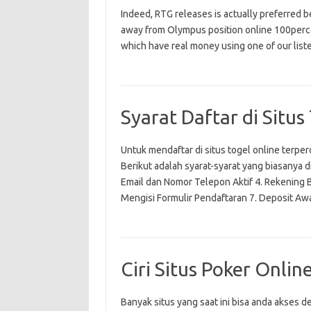
Indeed, RTG releases is actually preferred b
away from Olympus position online 100percen
which have real money using one of our listed
Syarat Daftar di Situ
Untuk mendaftar di situs togel online terp
Berikut adalah syarat-syarat yang biasanya 
Email dan Nomor Telepon Aktif 4. Rekening
Mengisi Formulir Pendaftaran 7. Deposit Awa
Ciri Situs Poker Onlin
Banyak situs yang saat ini bisa anda akses d