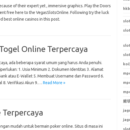
ecause of their expert yet , immersive graphics. Play the Doors
hk
t free here to the VegasSlotsOnline. Following try the luck
 best online casinos in this post.
slo
slo
slo
s Togel Online Terpercaya
slo
ercaya, ada beberapa syarat umum yang harus Anda penuhi.
koi
diperlukan: 1. Usia Minimum 2. Dokumen Identitas 3. Alamat
mpo
 Bank atau E-Wallet 5. Membuat Username dan Password 6.
l 8. Verifikasi Akun 9.…
Read More »
mp
mpo
赌
e Terpercaya
jag
jag
engan mudah untuk bermain poker online. Situs di masa ini
slo