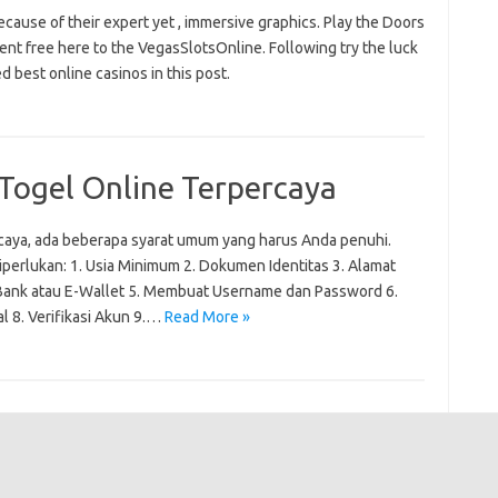
ecause of their expert yet , immersive graphics. Play the Doors
t free here to the VegasSlotsOnline. Following try the luck
 best online casinos in this post.
s Togel Online Terpercaya
ercaya, ada beberapa syarat umum yang harus Anda penuhi.
diperlukan: 1. Usia Minimum 2. Dokumen Identitas 3. Alamat
 Bank atau E-Wallet 5. Membuat Username dan Password 6.
l 8. Verifikasi Akun 9.…
Read More »