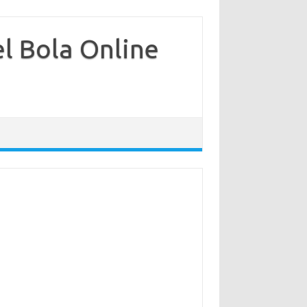
el Bola Online