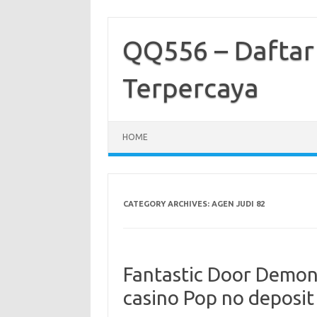
Skip
to
content
QQ556 – Daftar 
Terpercaya
HOME
CATEGORY ARCHIVES:
AGEN JUDI 82
Fantastic Door Demon
casino Pop no deposit