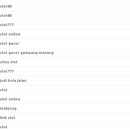
slot88
slot88
slot777
slot online
slot gacor
slot gacor gampang menang
situs slot
slot777
judi bola jalan
slot
slot online
mahjong
link slot
slot