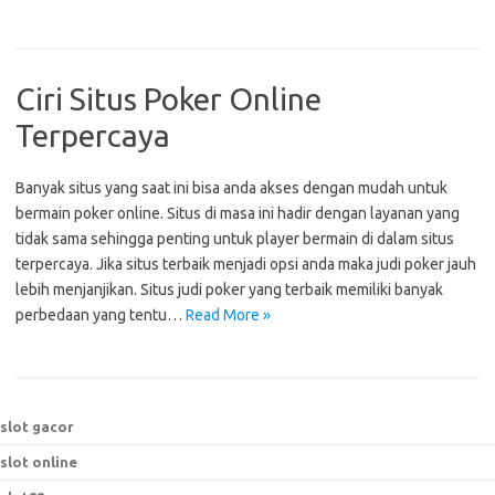
Ciri Situs Poker Online
Terpercaya
Banyak situs yang saat ini bisa anda akses dengan mudah untuk
bermain poker online. Situs di masa ini hadir dengan layanan yang
tidak sama sehingga penting untuk player bermain di dalam situs
terpercaya. Jika situs terbaik menjadi opsi anda maka judi poker jauh
lebih menjanjikan. Situs judi poker yang terbaik memiliki banyak
perbedaan yang tentu…
Read More »
slot gacor
slot online