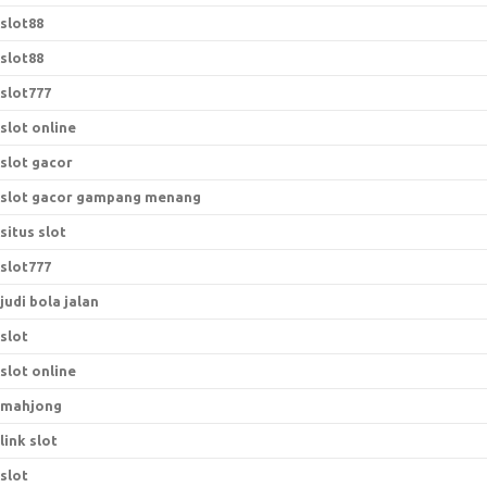
slot88
slot88
slot777
slot online
slot gacor
slot gacor gampang menang
situs slot
slot777
judi bola jalan
slot
slot online
mahjong
link slot
slot