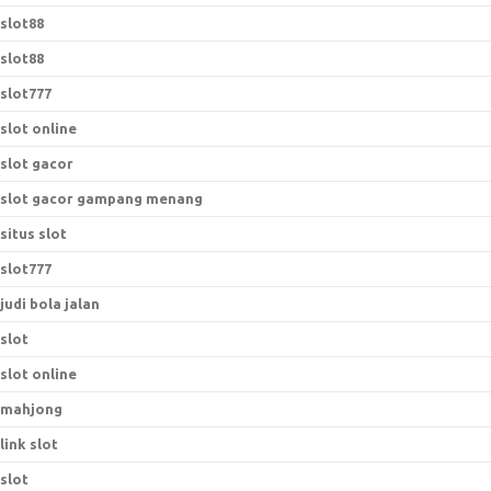
slot88
slot88
slot777
slot online
slot gacor
slot gacor gampang menang
situs slot
slot777
judi bola jalan
slot
slot online
mahjong
link slot
slot