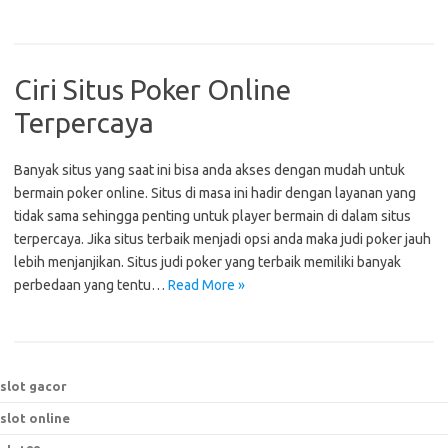
Ciri Situs Poker Online
Terpercaya
Banyak situs yang saat ini bisa anda akses dengan mudah untuk
bermain poker online. Situs di masa ini hadir dengan layanan yang
tidak sama sehingga penting untuk player bermain di dalam situs
terpercaya. Jika situs terbaik menjadi opsi anda maka judi poker jauh
lebih menjanjikan. Situs judi poker yang terbaik memiliki banyak
perbedaan yang tentu…
Read More »
slot gacor
slot online