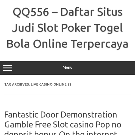
Skip
to
QQ556 – Daftar Situs
content
Judi Slot Poker Togel
Bola Online Terpercaya
Menu
TAG ARCHIVES:
LIVE CASINO ONLINE 22
Fantastic Door Demonstration
Gamble Free Slot casino Pop no
deposit bonus On the internet