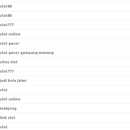
slot88
slot88
slot777
slot online
slot gacor
slot gacor gampang menang
situs slot
slot777
judi bola jalan
slot
slot online
mahjong
link slot
slot