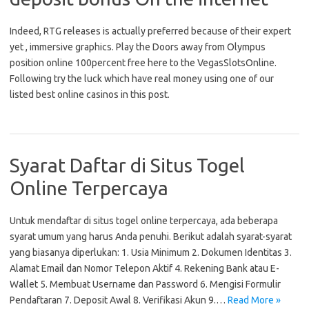
Indeed, RTG releases is actually preferred because of their expert
yet , immersive graphics. Play the Doors away from Olympus
position online 100percent free here to the VegasSlotsOnline.
Following try the luck which have real money using one of our
listed best online casinos in this post.
Syarat Daftar di Situs Togel
Online Terpercaya
Untuk mendaftar di situs togel online terpercaya, ada beberapa
syarat umum yang harus Anda penuhi. Berikut adalah syarat-syarat
yang biasanya diperlukan: 1. Usia Minimum 2. Dokumen Identitas 3.
Alamat Email dan Nomor Telepon Aktif 4. Rekening Bank atau E-
Wallet 5. Membuat Username dan Password 6. Mengisi Formulir
Pendaftaran 7. Deposit Awal 8. Verifikasi Akun 9.…
Read More »