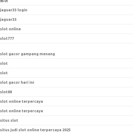
赌场
jaguar33 login
jaguar33
slot online
slot777
slot gacor gampang menang
slot
slot
slot gacor hari ini
slot88
slot online terpercaya
slot online terpercaya
situs slot
situs judi slot online terpercaya 2025