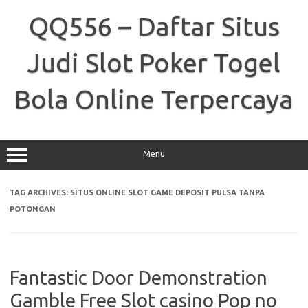
Skip
to
QQ556 – Daftar Situs
content
Judi Slot Poker Togel
Bola Online Terpercaya
Menu
TAG ARCHIVES:
SITUS ONLINE SLOT GAME DEPOSIT PULSA TANPA
POTONGAN
Fantastic Door Demonstration
Gamble Free Slot casino Pop no