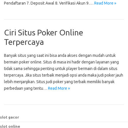
Pendaftaran 7. Deposit Awal 8. Verifikasi Akun 9.…
Read More »
Ciri Situs Poker Online
Terpercaya
Banyak situs yang saat ini bisa anda akses dengan mudah untuk
bermain poker online. Situs di masa ini hadir dengan layanan yang
tidak sama sehingga penting untuk player bermain di dalam situs
terpercaya. Jika situs terbaik menjadi opsi anda maka judi poker jauh
lebih menjanjikan. Situs judi poker yang terbaik memiliki banyak
perbedaan yang tentu…
Read More »
slot gacor
slot online