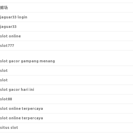
赌场
jaguar33 login
jaguar33
slot online
slot777
slot gacor gampang menang
slot
slot
slot gacor hari ini
slot88
slot online terpercaya
slot online terpercaya
situs slot