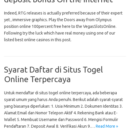
Indeed, RTG releases is actually preferred because of their expert
yet , immersive graphics. Play the Doors away from Olympus
position online 100percent free here to the VegasSlotsOnline.
Following try the luck which have real money using one of our
listed best online casinos in this post.
Syarat Daftar di Situs Togel
Online Terpercaya
Untuk mendaftar di situs togel online terpercaya, ada beberapa
syarat umum yang harus Anda penuhi. Berikut adalah syarat-syarat
yang biasanya diperlukan: 1. Usia Minimum 2. Dokumen Identitas 3.
Alamat Email dan Nomor Telepon Aktif 4. Rekening Bank atau E-
Wallet 5. Membuat Username dan Password 6. Mengisi Formulir
Pendaftaran 7. Deposit Awal 8. Verifikasi Akun 9.…
Read More »