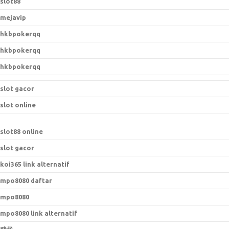
slot88
mejavip
hkbpokerqq
hkbpokerqq
hkbpokerqq
slot gacor
slot online
slot88 online
slot gacor
koi365 link alternatif
mpo8080 daftar
mpo8080
mpo8080 link alternatif