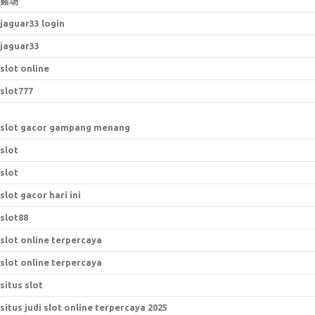
赌场
jaguar33 login
jaguar33
slot online
slot777
slot gacor gampang menang
slot
slot
slot gacor hari ini
slot88
slot online terpercaya
slot online terpercaya
situs slot
situs judi slot online terpercaya 2025