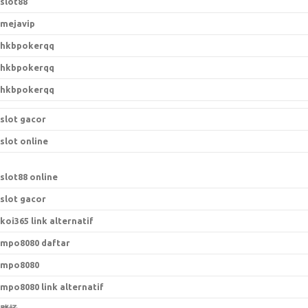
slot88
mejavip
hkbpokerqq
hkbpokerqq
hkbpokerqq
slot gacor
slot online
slot88 online
slot gacor
koi365 link alternatif
mpo8080 daftar
mpo8080
mpo8080 link alternatif