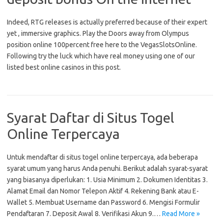
Indeed, RTG releases is actually preferred because of their expert
yet , immersive graphics. Play the Doors away from Olympus
position online 100percent free here to the VegasSlotsOnline.
Following try the luck which have real money using one of our
listed best online casinos in this post.
Syarat Daftar di Situs Togel
Online Terpercaya
Untuk mendaftar di situs togel online terpercaya, ada beberapa
syarat umum yang harus Anda penuhi. Berikut adalah syarat-syarat
yang biasanya diperlukan: 1. Usia Minimum 2. Dokumen Identitas 3.
Alamat Email dan Nomor Telepon Aktif 4. Rekening Bank atau E-
Wallet 5. Membuat Username dan Password 6. Mengisi Formulir
Pendaftaran 7. Deposit Awal 8. Verifikasi Akun 9.…
Read More »