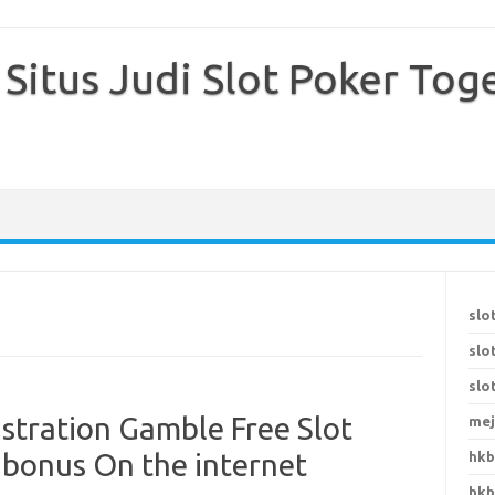
Situs Judi Slot Poker Tog
slo
slo
slo
stration Gamble Free Slot
mej
 bonus On the internet
hk
hk