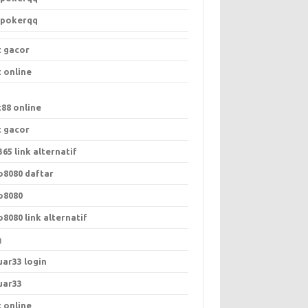
bpokerqq
t gacor
t online
t88 online
t gacor
365 link alternatif
8080 daftar
o8080
8080 link alternatif
场
uar33 login
uar33
t online