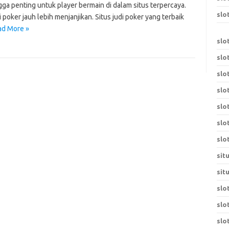
ga penting untuk player bermain di dalam situs terpercaya.
slo
i poker jauh lebih menjanjikan. Situs judi poker yang terbaik
ad More »
slo
slo
slo
slo
slo
slo
slo
sit
sit
slo
slo
slo