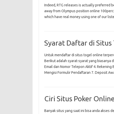
Indeed, RTG releases is actually preferred b
away from Olympus position online 100percen
which have real money using one of our listed
Syarat Daftar di Situ
Untuk mendaftar di situs togel online terp
Berikut adalah syarat-syarat yang biasanya 
Email dan Nomor Telepon Aktif 4. Rekening
Mengisi Formulir Pendaftaran 7. Deposit Awa
Ciri Situs Poker Onlin
Banyak situs yang saat ini bisa anda akses d