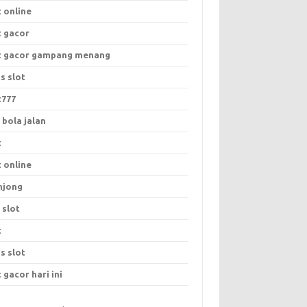
t online
t gacor
t gacor gampang menang
us slot
t777
i bola jalan
t
t online
hjong
 slot
t
us slot
t gacor hari ini