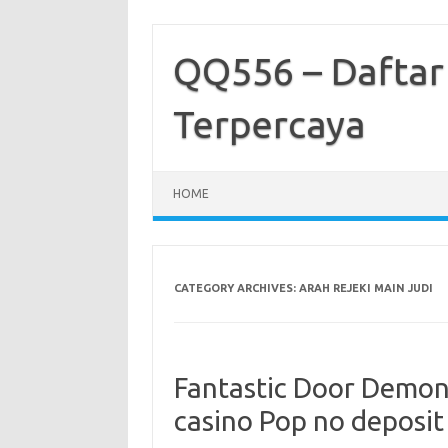
Skip
to
content
QQ556 – Daftar 
Terpercaya
HOME
CATEGORY ARCHIVES:
ARAH REJEKI MAIN JUDI
Fantastic Door Demon
casino Pop no deposit