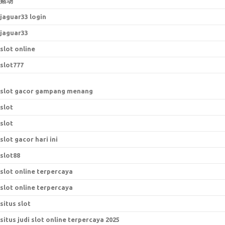
赌场
jaguar33 login
jaguar33
slot online
slot777
slot gacor gampang menang
slot
slot
slot gacor hari ini
slot88
slot online terpercaya
slot online terpercaya
situs slot
situs judi slot online terpercaya 2025