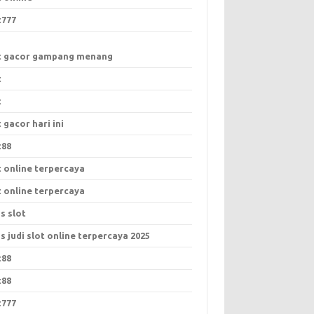
t777
t gacor gampang menang
t
t
t gacor hari ini
t88
t online terpercaya
t online terpercaya
us slot
us judi slot online terpercaya 2025
t88
t88
t777