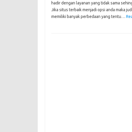
hadir dengan layanan yang tidak sama sehing
Jika situs terbaik menjadi opsi anda maka jud
memiliki banyak perbedaan yang tentu…
Re