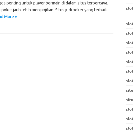
ga penting untuk player bermain di dalam situs terpercaya.
slo
i poker jauh lebih menjanjikan. Situs judi poker yang terbaik
ad More »
slo
slo
slo
slo
slo
slo
slo
sit
sit
slo
slo
slo