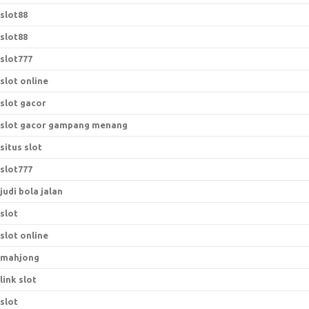
slot88
slot88
slot777
slot online
slot gacor
slot gacor gampang menang
situs slot
slot777
judi bola jalan
slot
slot online
mahjong
link slot
slot