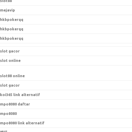
slot88
mejavip
hkbpokerqq
hkbpokerqq
hkbpokerqq
slot gacor
slot online
slot88 online
slot gacor
koi365 link alternatif
mpo8080 daftar
mpo8080
mpo8080 link alternatif