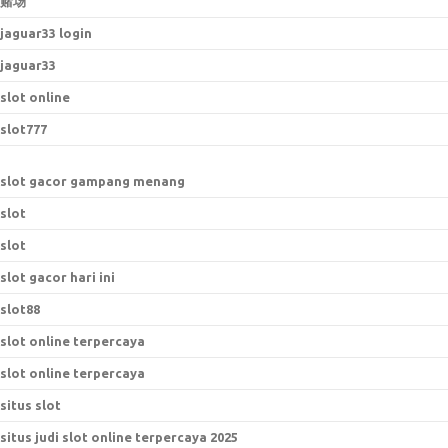
赌场
jaguar33 login
jaguar33
slot online
slot777
slot gacor gampang menang
slot
slot
slot gacor hari ini
slot88
slot online terpercaya
slot online terpercaya
situs slot
situs judi slot online terpercaya 2025