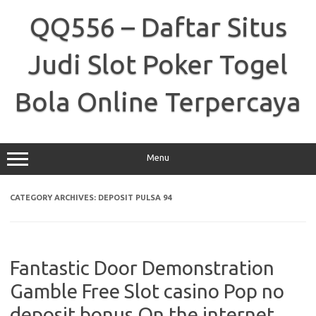
Skip
to
QQ556 – Daftar Situs
content
Judi Slot Poker Togel
Bola Online Terpercaya
Menu
CATEGORY ARCHIVES:
DEPOSIT PULSA 94
Fantastic Door Demonstration
Gamble Free Slot casino Pop no
deposit bonus On the internet