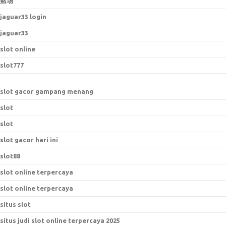
赌场
jaguar33 login
jaguar33
slot online
slot777
slot gacor gampang menang
slot
slot
slot gacor hari ini
slot88
slot online terpercaya
slot online terpercaya
situs slot
situs judi slot online terpercaya 2025