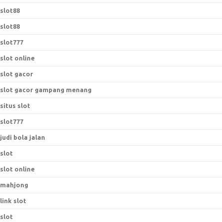
slot88
slot88
slot777
slot online
slot gacor
slot gacor gampang menang
situs slot
slot777
judi bola jalan
slot
slot online
mahjong
link slot
slot