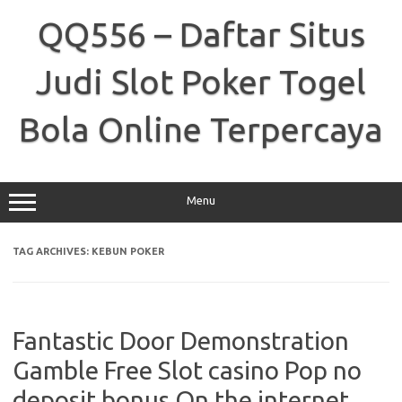
Skip
to
QQ556 – Daftar Situs
content
Judi Slot Poker Togel
Bola Online Terpercaya
Menu
TAG ARCHIVES:
KEBUN POKER
Fantastic Door Demonstration
Gamble Free Slot casino Pop no
deposit bonus On the internet