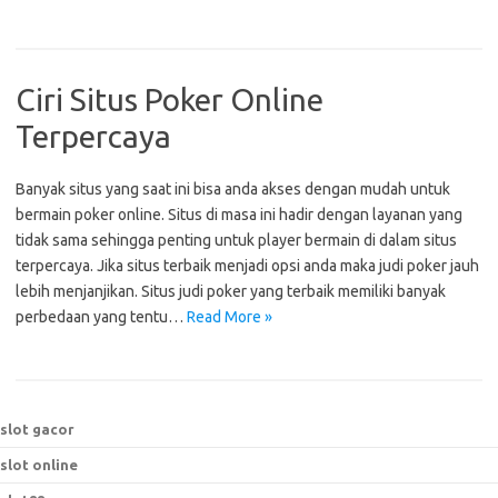
Ciri Situs Poker Online
Terpercaya
Banyak situs yang saat ini bisa anda akses dengan mudah untuk
bermain poker online. Situs di masa ini hadir dengan layanan yang
tidak sama sehingga penting untuk player bermain di dalam situs
terpercaya. Jika situs terbaik menjadi opsi anda maka judi poker jauh
lebih menjanjikan. Situs judi poker yang terbaik memiliki banyak
perbedaan yang tentu…
Read More »
slot gacor
slot online