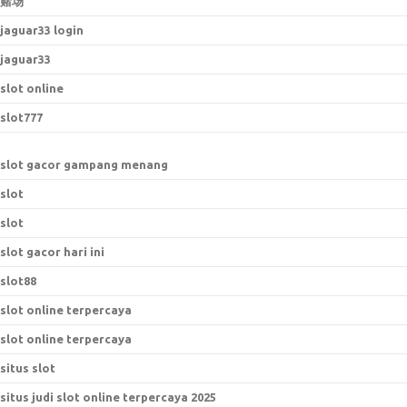
赌场
jaguar33 login
jaguar33
slot online
slot777
slot gacor gampang menang
slot
slot
slot gacor hari ini
slot88
slot online terpercaya
slot online terpercaya
situs slot
situs judi slot online terpercaya 2025