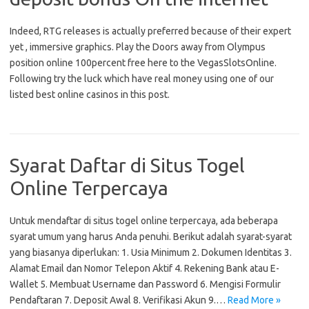
Indeed, RTG releases is actually preferred because of their expert
yet , immersive graphics. Play the Doors away from Olympus
position online 100percent free here to the VegasSlotsOnline.
Following try the luck which have real money using one of our
listed best online casinos in this post.
Syarat Daftar di Situs Togel
Online Terpercaya
Untuk mendaftar di situs togel online terpercaya, ada beberapa
syarat umum yang harus Anda penuhi. Berikut adalah syarat-syarat
yang biasanya diperlukan: 1. Usia Minimum 2. Dokumen Identitas 3.
Alamat Email dan Nomor Telepon Aktif 4. Rekening Bank atau E-
Wallet 5. Membuat Username dan Password 6. Mengisi Formulir
Pendaftaran 7. Deposit Awal 8. Verifikasi Akun 9.…
Read More »