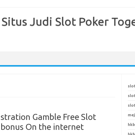
Situs Judi Slot Poker Tog
slo
slo
slo
stration Gamble Free Slot
mej
 bonus On the internet
hk
hk