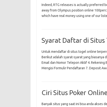
Indeed, RTG releases is actually preferred b
away from Olympus position online 100percen
which have real money using one of our listed
Syarat Daftar di Situ
Untuk mendaftar di situs togel online terp
Berikut adalah syarat-syarat yang biasanya 
Email dan Nomor Telepon Aktif 4. Rekening
Mengisi Formulir Pendaftaran 7. Deposit Awa
Ciri Situs Poker Onlin
Banyak situs yang saat ini bisa anda akses d