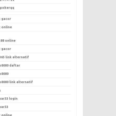
bpokerqq
t gacor
t online
t88 online
t gacor
365 link alternatif
8080 daftar
o8080
8080 link alternatif
场
uar33 login
uar33
t online