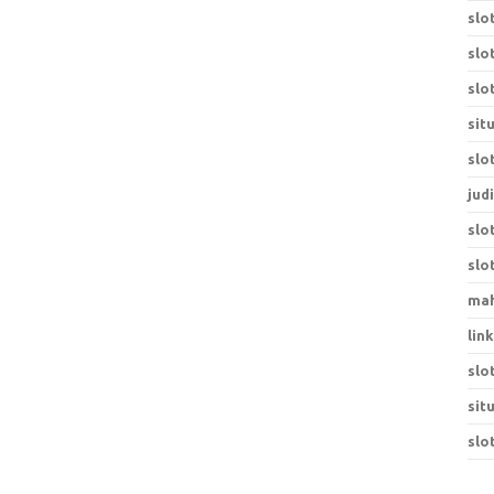
slo
slo
slo
sit
slo
jud
slo
slo
ma
link
slo
sit
slo