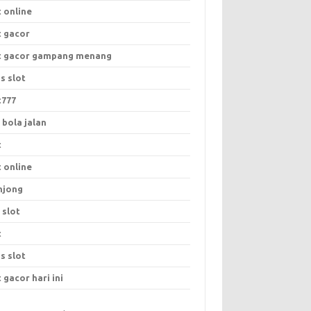
t online
t gacor
t gacor gampang menang
us slot
t777
i bola jalan
t
t online
hjong
 slot
t
us slot
t gacor hari ini