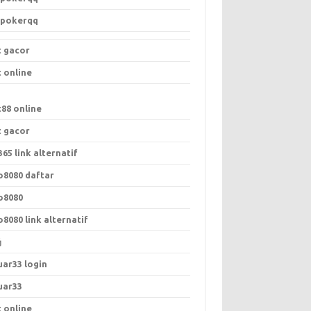
bpokerqq
t gacor
t online
t88 online
t gacor
365 link alternatif
8080 daftar
o8080
8080 link alternatif
场
uar33 login
uar33
t online