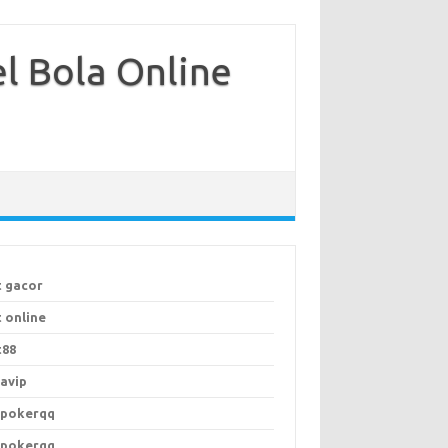
el Bola Online
t gacor
t online
t88
avip
bpokerqq
bpokerqq