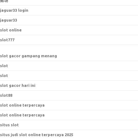
赌场
jaguar33 login
jaguar33
slot online
slot777
slot gacor gampang menang
slot
slot
slot gacor hari ini
slot88
slot online terpercaya
slot online terpercaya
situs slot
situs judi slot online terpercaya 2025