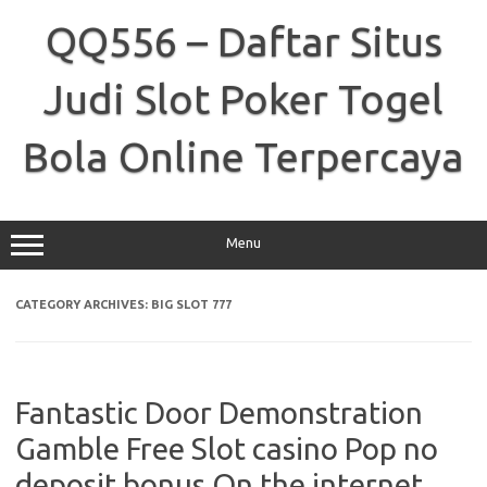
Skip
to
QQ556 – Daftar Situs
content
Judi Slot Poker Togel
Bola Online Terpercaya
Menu
CATEGORY ARCHIVES:
BIG SLOT 777
Fantastic Door Demonstration
Gamble Free Slot casino Pop no
deposit bonus On the internet