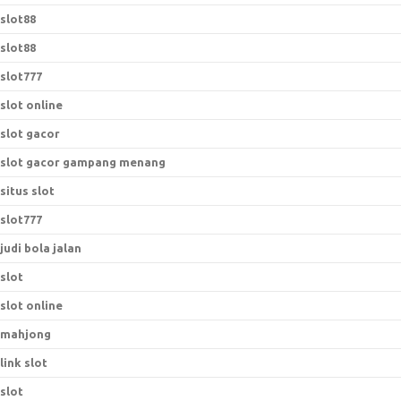
slot88
slot88
slot777
slot online
slot gacor
slot gacor gampang menang
situs slot
slot777
judi bola jalan
slot
slot online
mahjong
link slot
slot