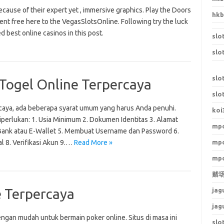
ecause of their expert yet , immersive graphics. Play the Doors
hk
t free here to the VegasSlotsOnline. Following try the luck
 best online casinos in this post.
slo
slo
slo
s Togel Online Terpercaya
slo
ercaya, ada beberapa syarat umum yang harus Anda penuhi.
koi
diperlukan: 1. Usia Minimum 2. Dokumen Identitas 3. Alamat
mpo
 Bank atau E-Wallet 5. Membuat Username dan Password 6.
l 8. Verifikasi Akun 9.…
Read More »
mp
mpo
赌
e Terpercaya
jag
jag
engan mudah untuk bermain poker online. Situs di masa ini
slo