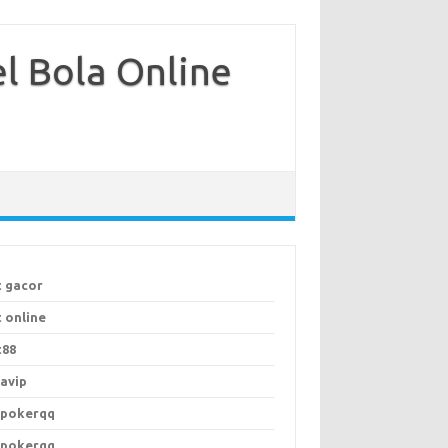
el Bola Online
t gacor
t online
t88
avip
bpokerqq
bpokerqq