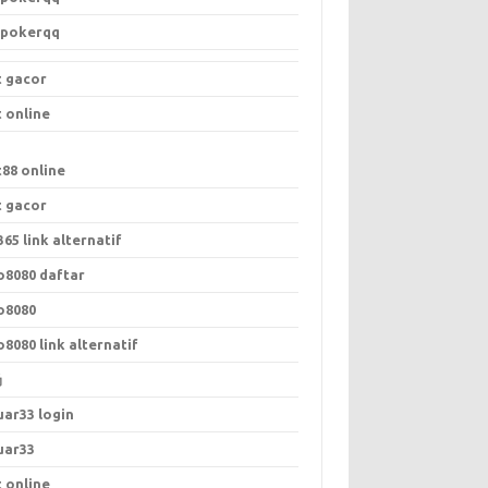
bpokerqq
t gacor
t online
t88 online
t gacor
365 link alternatif
8080 daftar
o8080
8080 link alternatif
场
uar33 login
uar33
t online