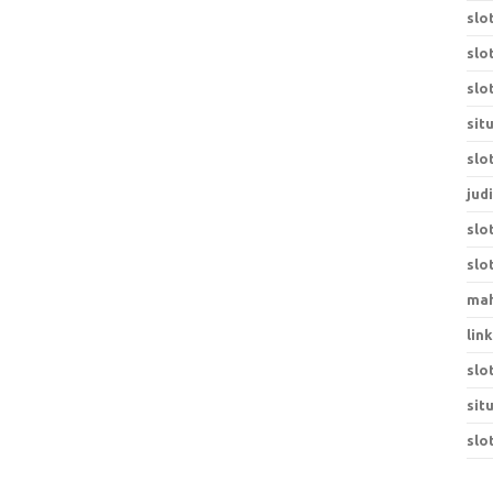
slo
slo
slo
sit
slo
jud
slo
slo
ma
link
slo
sit
slo