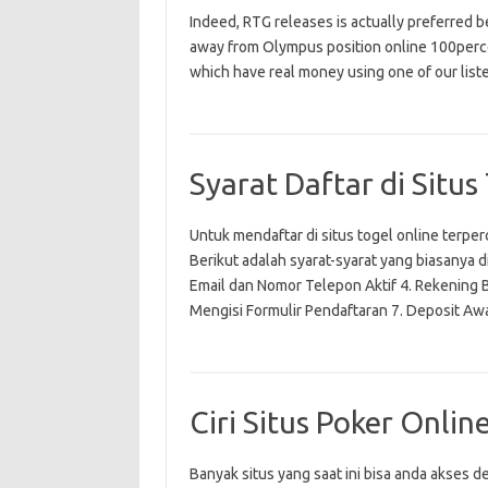
Indeed, RTG releases is actually preferred b
away from Olympus position online 100percen
which have real money using one of our listed
Syarat Daftar di Situ
Untuk mendaftar di situs togel online terp
Berikut adalah syarat-syarat yang biasanya 
Email dan Nomor Telepon Aktif 4. Rekening
Mengisi Formulir Pendaftaran 7. Deposit Awa
Ciri Situs Poker Onlin
Banyak situs yang saat ini bisa anda akses d