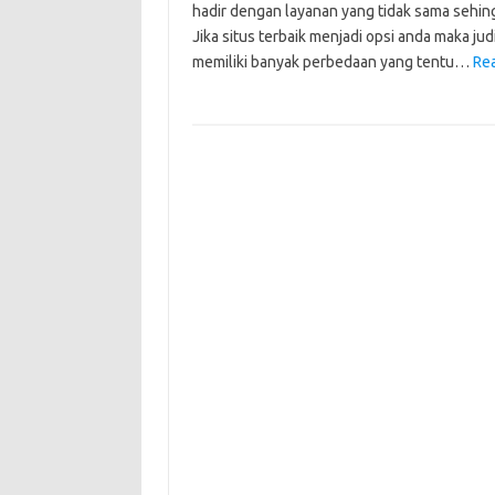
hadir dengan layanan yang tidak sama sehing
Jika situs terbaik menjadi opsi anda maka jud
memiliki banyak perbedaan yang tentu…
Re