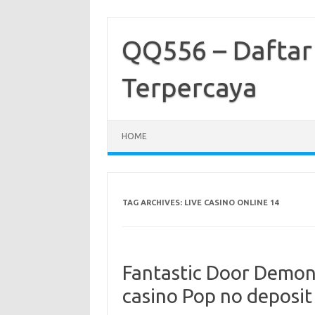
Skip
to
content
QQ556 – Daftar 
Terpercaya
HOME
TAG ARCHIVES:
LIVE CASINO ONLINE 14
Fantastic Door Demon
casino Pop no deposit