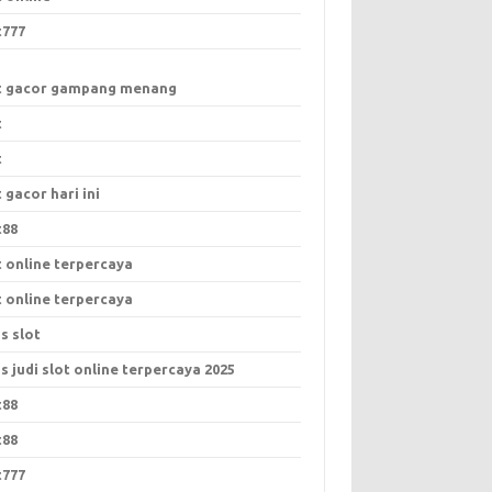
t777
t gacor gampang menang
t
t
t gacor hari ini
t88
t online terpercaya
t online terpercaya
us slot
us judi slot online terpercaya 2025
t88
t88
t777