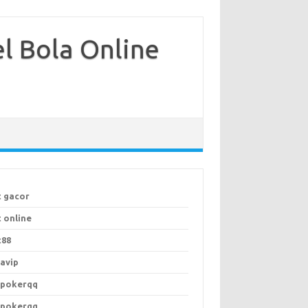
el Bola Online
t gacor
t online
t88
avip
bpokerqq
bpokerqq