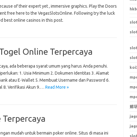
ecause of their expert yet , immersive graphics. Play the Doors
hk
t free here to the VegasSlotsOnline. Following try the luck
 best online casinos in this post.
slo
slo
slo
s Togel Online Terpercaya
slo
ercaya, ada beberapa syarat umum yang harus Anda penuhi.
koi
diperlukan: 1. Usia Minimum 2. Dokumen Identitas 3. Alamat
mpo
 Bank atau E-Wallet 5. Membuat Username dan Password 6.
l 8. Verifikasi Akun 9.…
Read More »
mp
mpo
赌
e Terpercaya
jag
jag
engan mudah untuk bermain poker online. Situs di masa ini
slo