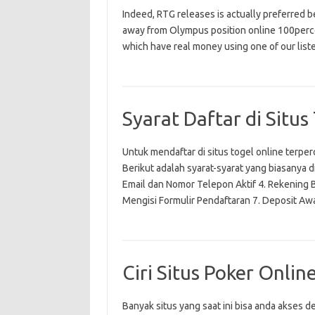
Indeed, RTG releases is actually preferred b
away from Olympus position online 100percen
which have real money using one of our listed
Syarat Daftar di Situ
Untuk mendaftar di situs togel online terp
Berikut adalah syarat-syarat yang biasanya 
Email dan Nomor Telepon Aktif 4. Rekening
Mengisi Formulir Pendaftaran 7. Deposit Awa
Ciri Situs Poker Onlin
Banyak situs yang saat ini bisa anda akses d