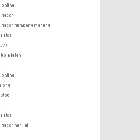
t online
t gacor
t gacor gampang menang
us slot
t777
i bola jalan
t
t online
hjong
 slot
t
us slot
t gacor hari ini