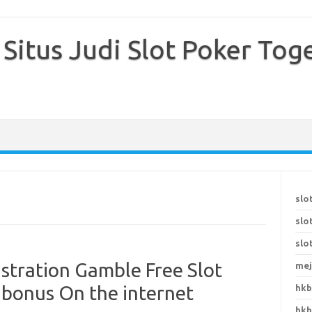
Situs Judi Slot Poker Tog
slo
slo
slo
stration Gamble Free Slot
mej
 bonus On the internet
hk
hk