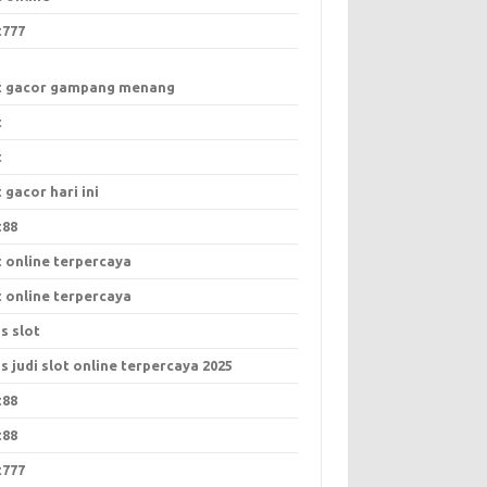
t777
t gacor gampang menang
t
t
t gacor hari ini
t88
t online terpercaya
t online terpercaya
us slot
us judi slot online terpercaya 2025
t88
t88
t777