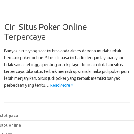
Ciri Situs Poker Online
Terpercaya
Banyak situs yang saat ini bisa anda akses dengan mudah untuk
bermain poker online. Situs di masa ini hadir dengan layanan yang
tidak sama sehingga penting untuk player bermain di dalam situs
terpercaya. Jika situs terbaik menjadi opsi anda maka judi poker jauh
lebih menjanjikan. Situs judi poker yang terbaik memiliki banyak
perbedaan yang tentu…
Read More »
slot gacor
slot online