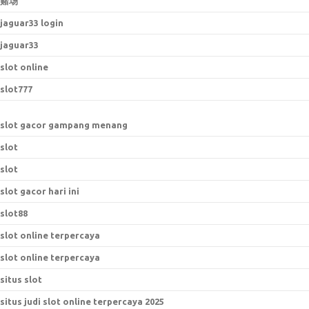
赌场
jaguar33 login
jaguar33
slot online
slot777
slot gacor gampang menang
slot
slot
slot gacor hari ini
slot88
slot online terpercaya
slot online terpercaya
situs slot
situs judi slot online terpercaya 2025